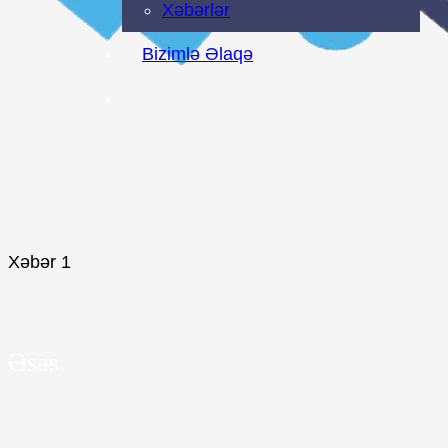
Xəbərlər
Bizimlə Əlaqə
Xəbər 1
Əsas
Ana Səhifə
Haqqımızda
Xidmətlər