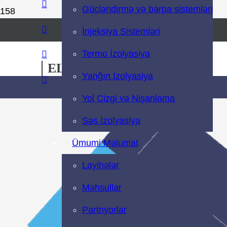
Gücləndirmə və bərpa sistemləri
Zəng Etmək
İnjeksiya Sistemləri
MÜRACİƏT
Termo İzolyasiya
EL-KHA
Yanğın İzolyasiya
Döşəmə Sistemləri və İzolyasiya
Yol Cizgi və Nişanlama
Səs İzolyasiya
Ümumi Məlumat
Layihələr
Məhsullar
Partnyorlar